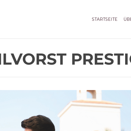
STARTSEITE
ÜB
LVORST PREST